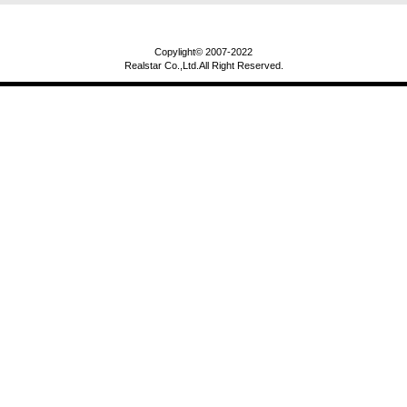
Copylight© 2007-2022
Realstar Co.,Ltd.All Right Reserved.