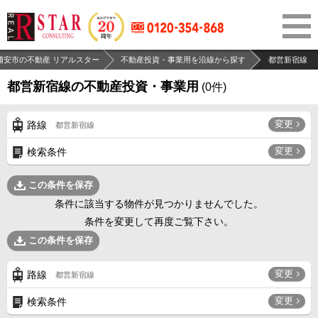
浦安市の不動産 リアルスター
不動産投資・事業用を沿線から探す
都営新宿線
都営新宿線の不動産投資・事業用
(
0
件)
変更
路線
都営新宿線
変更
検索条件
この条件を保存
条件に該当する物件が見つかりませんでした。
条件を変更して再度ご覧下さい。
この条件を保存
変更
路線
都営新宿線
変更
検索条件