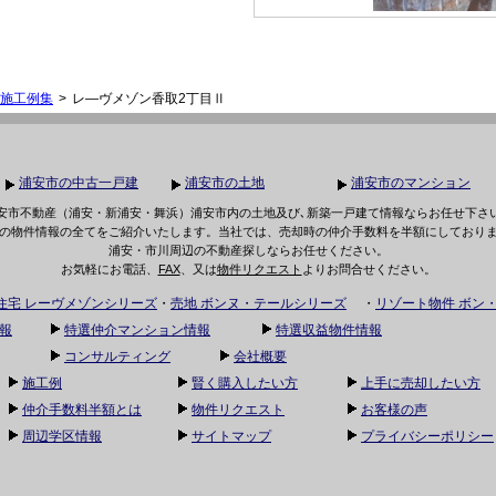
施工例集
レ―ヴメゾン香取2丁目Ⅱ
浦安市の中古一戸建
浦安市の土地
浦安市のマンション
安市不動産（浦安・新浦安・舞浜）浦安市内の土地及び､新築一戸建て情報ならお任せ下さ
の物件情報の全てをご紹介いたします。当社では、売却時の仲介手数料を半額にしており
浦安・市川周辺の不動産探しならお任せください。
お気軽にお電話、
FAX
、又は
物件リクエスト
よりお問合せください。
住宅 レーヴメゾンシリーズ
・
売地 ボンヌ・テールシリーズ
・
リゾート物件 ボン
報
特選仲介マンション情報
特選収益物件情報
コンサルティング
会社概要
施工例
賢く購入したい方
上手に売却したい方
仲介手数料半額とは
物件リクエスト
お客様の声
周辺学区情報
サイトマップ
プライバシーポリシー