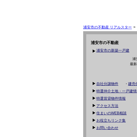
浦安市の不動産 リアルスター
浦安市の不動産
浦安市の新築一戸建
浦
最新
自社分譲物件
・
建売
特選仲介土地・一戸建情
特選賃貸物件情報
アクセス方法
住まいのWEB相談
お役立ちリンク集
お問い合わせ