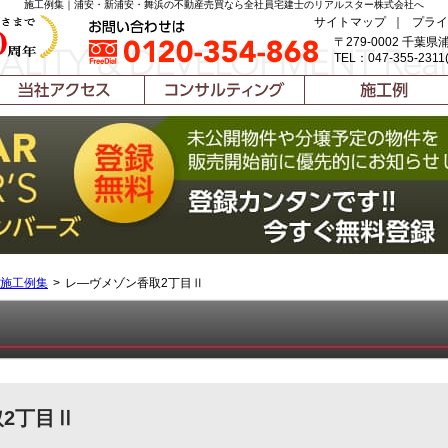
施工例集｜浦安・新浦安・舞浜の不動産売買なら全社員宅建士のリアルスター株式会社へ
サイトマップ
｜
プライ
〒279-0002 千葉県
TEL：047-355-2311
施工例集
レ―ヴメゾン香取2丁目Ⅱ
2丁目Ⅱ