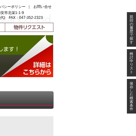
バシーポリシー
｜
お問い合せ
浦安市北栄1-1-9
前
(代) FAX：047-352-2323
回
の
履
歴
で
探
す
検
討
中
リ
ス
ト
保
存
し
た
検
索
条
件