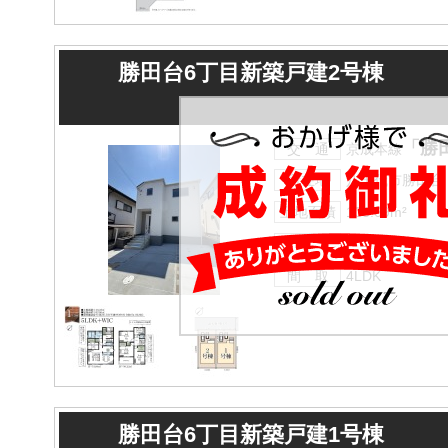
勝田台6丁目新築戸建2号棟
「勝
交 通
京成本線
所在地
八千代市勝田台
土地面積
108.69m²
建物面積
85.86m²
間 取
4LDK
勝田台6丁目新築戸建1号棟