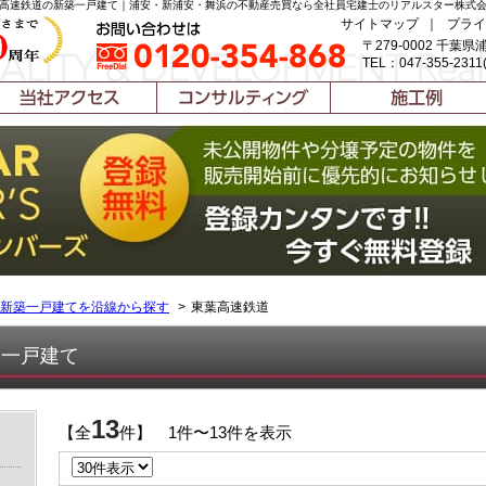
高速鉄道の新築一戸建て｜浦安・新浦安・舞浜の不動産売買なら全社員宅建士のリアルスター株式
サイトマップ
｜
プライ
〒279-0002 千葉県
TEL：047-355-2311
新築一戸建てを沿線から探す
東葉高速鉄道
築一戸建て
13
【全
件】 1件〜13件を表示