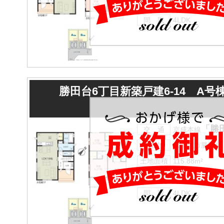
建物面積
94.81m²
間 取
4LDK
勝田台6丁目新築戸建6-14 A号
「勝
交 通
京成本線
所在地
八千代市勝田台
土地面積
115.88m²
建物面積
97.92m²
間 取
4LDK