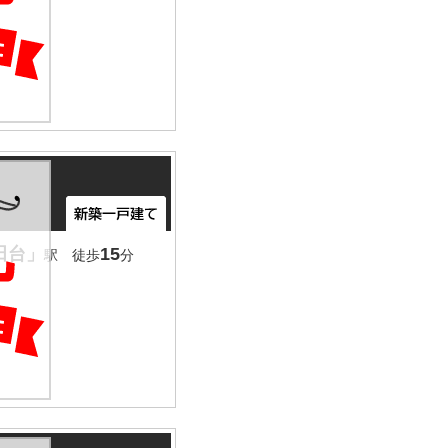
田台」
15
駅 徒歩
分