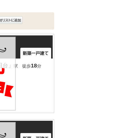
田台」
18
駅 徒歩
分