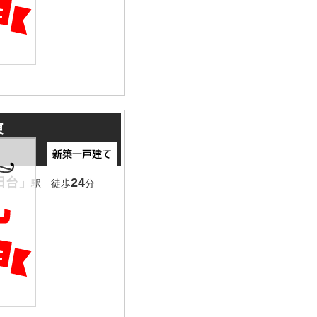
棟
田台」
24
駅 徒歩
分