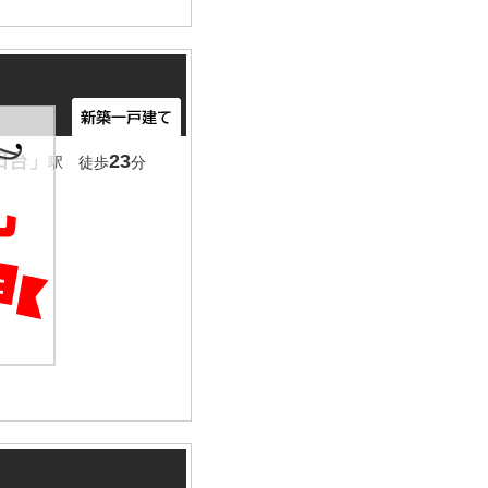
田台」
23
駅 徒歩
分