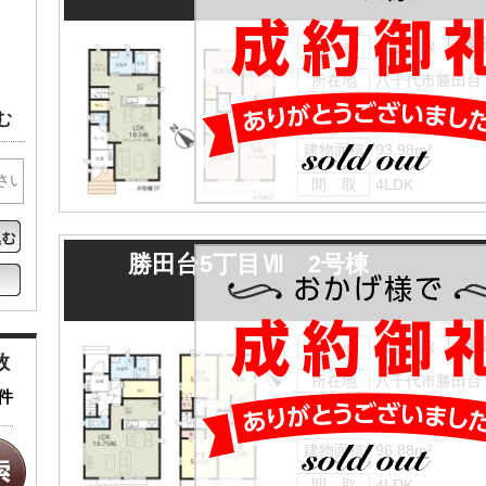
「勝
交 通
京成本線
所在地
八千代市勝田台
土地面積
106.13m²
む
建物面積
93.98m²
間 取
4LDK
勝田台5丁目Ⅶ 2号棟
「勝
交 通
京成本線
数
所在地
八千代市勝田台
件
土地面積
114.40m²
建物面積
96.88m²
間 取
4LDK