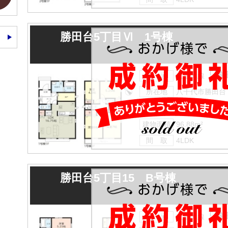
勝田台5丁目Ⅵ 1号棟
「勝
交 通
京成本線
所在地
八千代市勝田台
土地面積
114.78m²
建物面積
96.88m²
間 取
4LDK
勝田台5丁目15 B号棟
「勝
交 通
京成本線