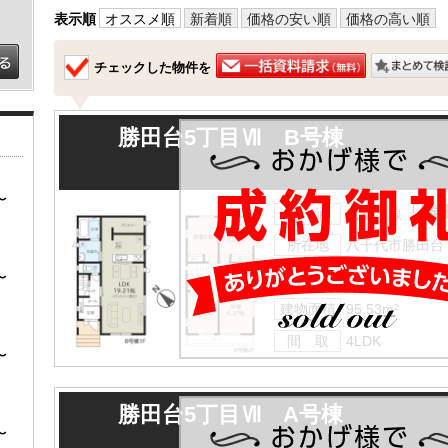
表示順
オススメ順
新着順
価格の安い順
価格の高い順
チェックした物件を
勝田台5丁目Ⅶ B号棟
〜
「勝
交 通
京成本線
所在地
八千代市勝田台
〜
土地面積
109.11m²
建物面積
95.53m²
間 取
4LDK
〜
勝田台5丁目Ⅶ A号棟
〜