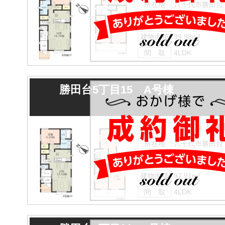
所在地
八千代市勝田台
土地面積
168.24m²
建物面積
99.98m²
間 取
4LDK
勝田台5丁目15 A号棟
「勝
交 通
京成本線
所在地
八千代市勝田台
土地面積
168.29m²
建物面積
97.91m²
間 取
4LDK