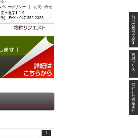
会社へ
バシーポリシー
｜
お問い合せ
浦安市北栄1-1-9
前
(代) FAX：047-352-2323
回
の
履
歴
で
探
す
検
討
中
リ
ス
ト
保
存
し
た
検
索
条
件
1