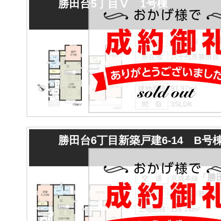
勝田台5丁目Ⅴ 1号棟
「勝
交 通
京成本線
所在地
八千代市勝田台
土地面積
111.64m²
建物面積
97.97m²
間 取
3SLDK
勝田台6丁目新築戸建6-14 B号
「勝
交 通
京成本線
所在地
八千代市勝田台
土地面積
116.14m²