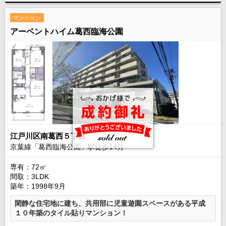
マンション
アーベントハイム葛西臨海公園
江戸川区南葛西５丁目
京葉線「葛西臨海公園」駅徒歩
14
分
専有：72㎡
間取：3LDK
築年：1998年9月
閑静な住宅地に建ち、共用部に児童遊園スペースがある平成
１０年築のタイル貼りマンション！