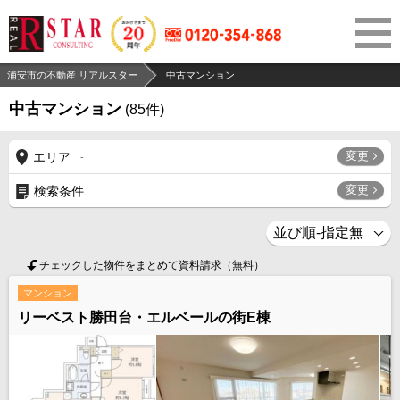
浦安市の不動産 リアルスター
中古マンション
中古マンション
(
85
件)
変更
エリア
-
変更
検索条件
チェックした物件をまとめて資料請求（無料）
マンション
リーベスト勝田台・エルベールの街E棟