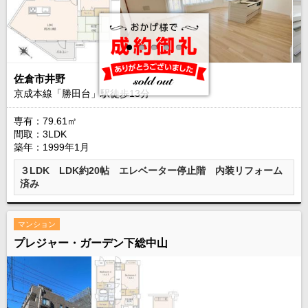
佐倉市井野
京成本線「勝田台」駅徒歩
13
分
専有：79.61㎡
間取：3LDK
築年：1999年1月
３LDK LDK約20帖 エレベーター停止階 内装リフォーム
済み
マンション
プレジャー・ガーデン下総中山