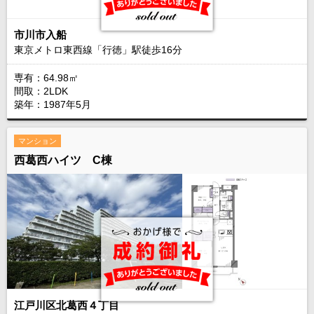
市川市入船
東京メトロ東西線「行徳」駅徒歩
16
分
専有：64.98㎡
間取：2LDK
築年：1987年5月
マンション
西葛西ハイツ C棟
江戸川区北葛西４丁目