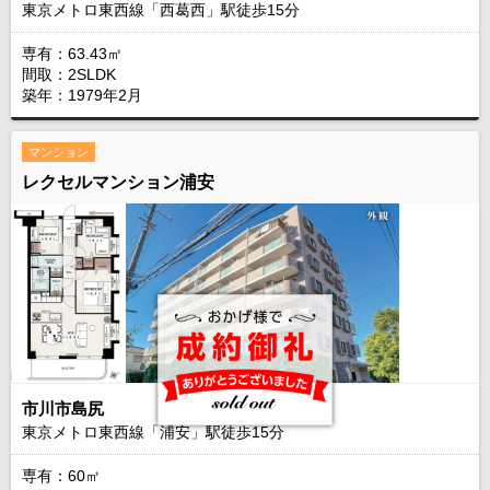
東京メトロ東西線「西葛西」駅徒歩
15
分
専有：63.43㎡
間取：2SLDK
築年：1979年2月
マンション
レクセルマンション浦安
市川市島尻
東京メトロ東西線「浦安」駅徒歩
15
分
専有：60㎡