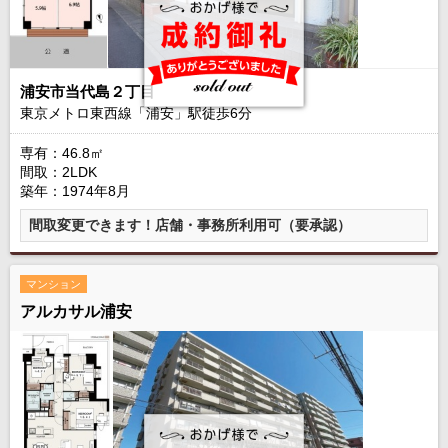
浦安市当代島２丁目
東京メトロ東西線「浦安」駅徒歩
6
分
専有：46.8㎡
間取：2LDK
築年：1974年8月
間取変更できます！店舗・事務所利用可（要承認）
マンション
アルカサル浦安