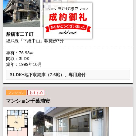
船橋市二子町
総武線「下総中山」駅徒歩
7
分
専有：76.98㎡
間取：3LDK
築年：1999年10月
３LDK+地下収納庫（7.6帖）、専用庭付
マンション
おすすめ
マンション千葉浦安