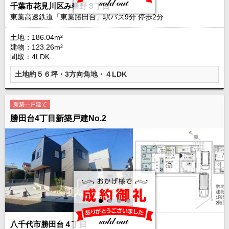
千葉市花見川区み春野３丁目
東葉高速鉄道「東葉勝田台」駅バス
9
分 停歩
2
分
土地：186.04m²
建物：123.26m²
間取：4LDK
土地約５６坪・3方向角地・４LDK
新築一戸建て
勝田台4丁目新築戸建No.2
八千代市勝田台４丁目