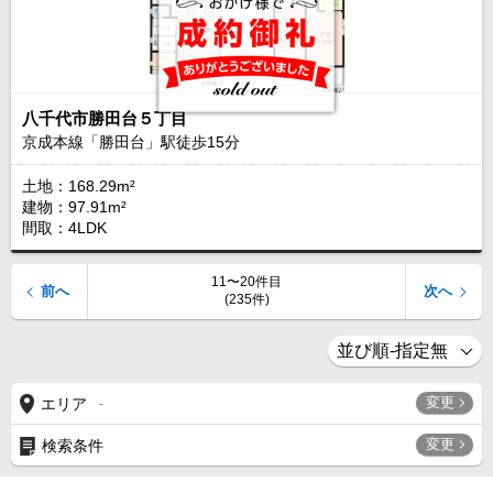
八千代市勝田台５丁目
京成本線「勝田台」駅徒歩
15
分
土地：168.29m²
建物：97.91m²
間取：4LDK
11〜20件目
前へ
次へ
(235件)
変更
エリア
-
変更
検索条件