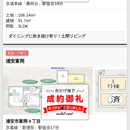
京成本線「勝田台」駅徒歩
18
分
土地：106.14m²
建物：91.7m²
間取：3LDK
ダイニングに吹き抜け有り！土間リビング
新築一戸建て
浦安富岡
浦安市富岡４丁目
京葉線「新浦安」駅徒歩
17
分