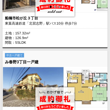
船橋市松が丘３丁目
東葉高速鉄道「北習志野」駅バス
10
分 停歩
7
分
土地：157.32m²
建物：126.9m²
間取：5SLDK
中古一戸建て
み春野3丁目一戸建