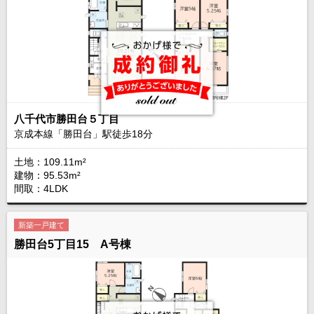
八千代市勝田台５丁目
京成本線「勝田台」駅徒歩
18
分
土地：109.11m²
建物：95.53m²
間取：4LDK
新築一戸建て
勝田台5丁目15 A号棟