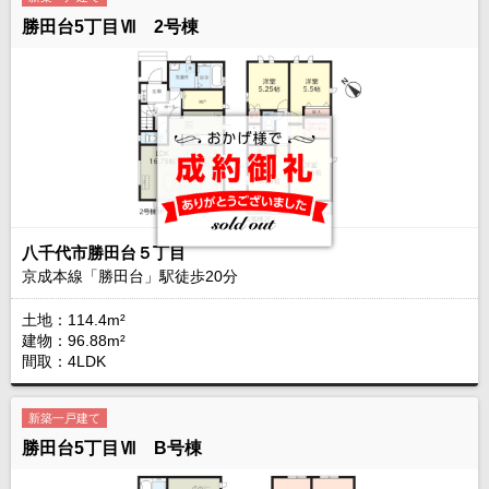
勝田台5丁目Ⅶ 2号棟
八千代市勝田台５丁目
京成本線「勝田台」駅徒歩
20
分
土地：114.4m²
建物：96.88m²
間取：4LDK
新築一戸建て
勝田台5丁目Ⅶ B号棟