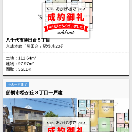
八千代市勝田台５丁目
京成本線「勝田台」駅徒歩
20
分
土地：111.64m²
建物：97.97m²
間取：3SLDK
中古一戸建て
船橋市松が丘３丁目一戸建